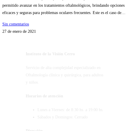
permitido avanzar en los tratamientos oftalmológicos, brindando opciones
eficaces y seguras para problemas oculares frecuentes. Este es el caso de…
Sin comentarios
27 de enero de 2021
Instituto de la Visión Cerro
Servicio de alta complejidad especializado en
Oftalmología clínica y quirúrgica, para adultos
y niños.
Horarios de atención
Lunes a Viernes: de 8:30 hs. a 19:00 hs.
Sábados y Domingos: Cerrado
Dirección