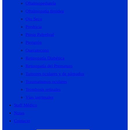
Oftalmopediatría
Oftalmopatía tiroidea
Ojo Seco
Presbicia
Ptosis Palpebral
Pterigión
Queratocono
Retinopatía Diabética
Retinopatía del Prematuro
Tumores oculares y de párpados
Traumatismos oculares
Trombosis retinales
Vías lagrimales
Staff Médico
Notas
Contacto