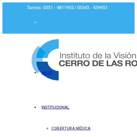
Ir
Turnos: 0351 - 4811955 / 03543 - 439451
al
contenido
INICIO
INSTITUCIONAL
COBERTURA MÉDICA